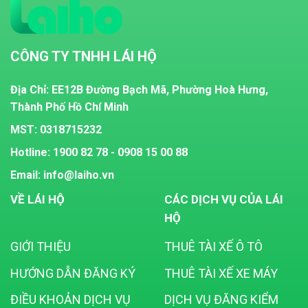
CÔNG TY TNHH LÁI HỘ
Địa Chỉ: EE12B Đường Bạch Mã, Phường Hoà Hưng,
Thành Phố Hồ Chí Minh
MST:
0318715232
Hotline: 1900 82 78 - 0908 15 00 88
Email: info@laiho.vn
VỀ LÁI HỘ
CÁC DỊCH VỤ CỦA LÁI
HỘ
GIỚI THIỆU
THUÊ TÀI XẾ Ô TÔ
HƯỚNG DẪN ĐĂNG KÝ
THUÊ TÀI XẾ XE MÁY
ĐIỀU KHOẢN DỊCH VỤ
DỊCH VỤ ĐĂNG KIỂM