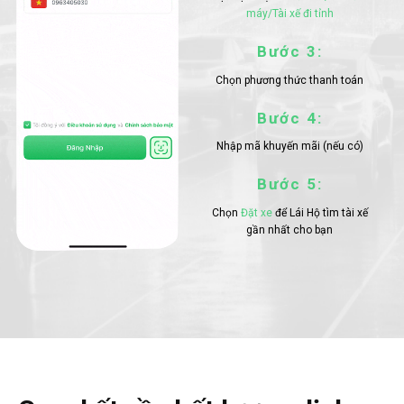
máy/Tài xế đi tỉnh
Bước 3:
Chọn phương thức thanh toán
Bước 4:
Nhập mã khuyến mãi (nếu có)
Bước 5:
Chọn
Đặt xe
để Lái Hộ tìm tài xế
gần nhất cho bạn