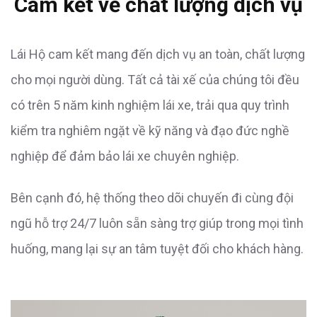
Cam kết về
chất lượng dịch vụ
Lái Hộ cam kết mang đến dịch vụ an toàn, chất lượng
cho mọi người dùng. Tất cả tài xế của chúng tôi đều
có trên 5 năm kinh nghiệm lái xe, trải qua quy trình
kiểm tra nghiêm ngặt về kỹ năng và đạo đức nghề
nghiệp để đảm bảo lái xe chuyên nghiệp.
Bên cạnh đó, hệ thống theo dõi chuyến đi cùng đội
ngũ hỗ trợ 24/7 luôn sẵn sàng trợ giúp trong mọi tình
huống, mang lại sự an tâm tuyệt đối cho khách hàng.