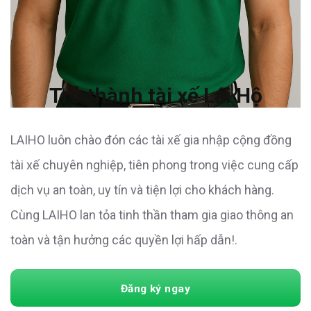
Trở thành tài xế Lái Hộ
LAIHO luôn chào đón các tài xế gia nhập cộng đồng
tài xế chuyên nghiệp, tiên phong trong việc cung cấp
dịch vụ an toàn, uy tín và tiện lợi cho khách hàng.
Cùng LAIHO lan tỏa tinh thần tham gia giao thông an
toàn và tận hưởng các quyền lợi hấp dẫn!.
Đăng ký ngay