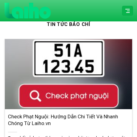
Chuyển
đến
nội
TIN TỨC BÁO CHÍ
dung
Check Phạt Nguội: Hướng Dẫn Chi Tiết Và Nhanh
Chóng Từ Laiho.vn