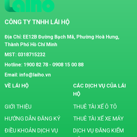
CÔNG TY TNHH LÁI HỘ
Địa Chỉ: EE12B Đường Bạch Mã, Phường Hoà Hưng,
Thành Phố Hồ Chí Minh
MST:
0318715232
Hotline: 1900 82 78 - 0908 15 00 88
Email: info@laiho.vn
VỀ LÁI HỘ
CÁC DỊCH VỤ CỦA LÁI
HỘ
GIỚI THIỆU
THUÊ TÀI XẾ Ô TÔ
HƯỚNG DẪN ĐĂNG KÝ
THUÊ TÀI XẾ XE MÁY
ĐIỀU KHOẢN DỊCH VỤ
DỊCH VỤ ĐĂNG KIỂM