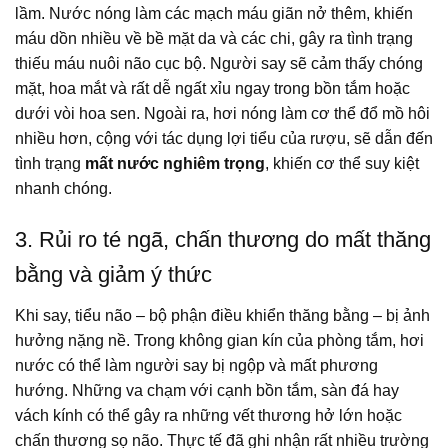
lầm. Nước nóng làm các mạch máu giãn nở thêm, khiến
máu dồn nhiều về bề mặt da và các chi, gây ra tình trạng
thiếu máu nuôi não cục bộ. Người say sẽ cảm thấy chóng
mặt, hoa mắt và rất dễ ngất xỉu ngay trong bồn tắm hoặc
dưới vòi hoa sen. Ngoài ra, hơi nóng làm cơ thể đổ mồ hôi
nhiều hơn, cộng với tác dụng lợi tiểu của rượu, sẽ dẫn đến
tình trạng
mất nước nghiêm trọng
, khiến cơ thể suy kiệt
nhanh chóng.
3. Rủi ro té ngã, chấn thương do mất thăng
bằng và giảm ý thức
Khi say, tiểu não – bộ phận điều khiển thăng bằng – bị ảnh
hưởng nặng nề. Trong không gian kín của phòng tắm, hơi
nước có thể làm người say bị ngộp và mất phương
hướng. Những va chạm với cạnh bồn tắm, sàn đá hay
vách kính có thể gây ra những vết thương hở lớn hoặc
chấn thương sọ não. Thực tế đã ghi nhận rất nhiều trường