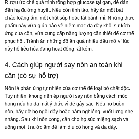
Rượu ức chế quá trình tổng hợp glucose tại gan, dễ dẫn
đến hạ đường huyết. Nếu còn tỉnh táo, hãy ăn một bát
cháo loãng ấm, một chút súp hoặc lát bánh mì. Những thực
phẩm này vừa giúp bảo vệ niêm mạc dạ dày khỏi sự kích
ứng của cồn, vừa cung cấp năng lượng cần thiết để cơ thể
phục hồi. Tránh ăn những đồ ăn quá nhiều dầu mỡ vì lúc
này hệ tiêu hóa đang hoạt động rất kém.
4. Cách giúp người say nôn an toàn khi
cần (có sự hỗ trợ)
Nôn là phản ứng tự nhiên của cơ thể để loại bỏ chất độc.
Tuy nhiên, không nên ép người say nôn bằng cách móc
họng nếu họ đã mất ý thức vì dễ gây sặc. Nếu họ buồn
nôn, hãy đỡ họ ngồi dậy hoặc nằm nghiêng, vuốt lưng nhẹ
nhàng. Sau khi nôn xong, cần cho họ súc miệng sạch và
uống một ít nước ấm để làm dịu cổ họng và dạ dày.