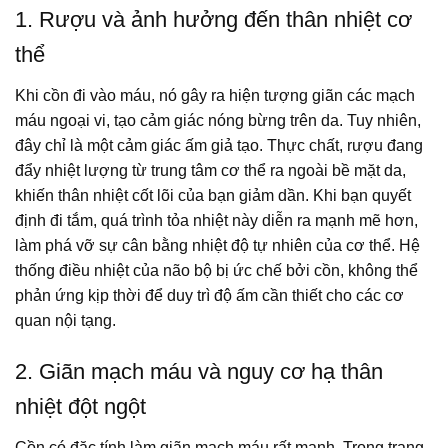
1. Rượu và ảnh hưởng đến thân nhiệt cơ
thể
Khi cồn đi vào máu, nó gây ra hiện tượng giãn các mạch
máu ngoại vi, tạo cảm giác nóng bừng trên da. Tuy nhiên,
đây chỉ là một cảm giác ấm giả tạo. Thực chất, rượu đang
đẩy nhiệt lượng từ trung tâm cơ thể ra ngoài bề mặt da,
khiến thân nhiệt cốt lõi của bạn giảm dần. Khi bạn quyết
định đi tắm, quá trình tỏa nhiệt này diễn ra mạnh mẽ hơn,
làm phá vỡ sự cân bằng nhiệt độ tự nhiên của cơ thể. Hệ
thống điều nhiệt của não bộ bị ức chế bởi cồn, không thể
phản ứng kịp thời để duy trì độ ấm cần thiết cho các cơ
quan nội tạng.
2. Giãn mạch máu và nguy cơ hạ thân
nhiệt đột ngột
Cồn có đặc tính làm giãn mạch máu rất mạnh. Trong trạng