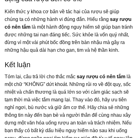
Kiến thức y khoa cơ bản về tác hại của rượu sẽ giúp
chúng ta có những hành vi đúng đắn. Hiểu rằng
say rượu
có nên tắm
là một hành động nguy hiểm sẽ giúp bạn tránh
được những tai nạn đáng tiếc. Sức khỏe là vốn quý nhất,
đừng vì một vài phút bốc đồng trên bàn nhậu mà gây ra
những hậu quả dài hạn cho gan, tim và hệ thần kinh.
Kết luận
Tóm lại, câu trả lời cho thắc mắc
say rượu có nên tắm
là
một chữ “KHÔNG” dứt khoát. Những rủi ro về đột quỵ, sốc
nhiệt và chấn thương là quá lớn so với cảm giác sạch sẽ
tạm thời mà việc tắm mang lại. Thay vào đó, hãy ưu tiên
nghỉ ngơi, bù nước và giữ ấm cơ thể. Hãy chia sẻ những
thông tin này đến bạn bè và người thân để cùng nhau xây
dựng một văn hóa uống rượu an toàn và trách nhiệm. Nếu
bạn thấy có bất kỳ dấu hiệu nguy hiểm nào sau khi uống