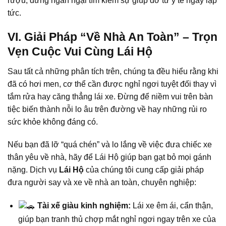
rượu, đừng ngần ngại tìm kiếm sự giúp đỡ từ y tế ngay lập
tức.
VI. Giải Pháp “Về Nhà An Toàn” – Trọn
Vẹn Cuộc Vui Cùng Lái Hộ
Sau tất cả những phân tích trên, chúng ta đều hiểu rằng khi
đã có hơi men, cơ thể cần được nghỉ ngơi tuyệt đối thay vì
tắm rửa hay căng thẳng lái xe. Đừng để niềm vui trên bàn
tiệc biến thành nỗi lo âu trên đường về hay những rủi ro
sức khỏe không đáng có.
Nếu bạn đã lỡ “quá chén” và lo lắng về việc đưa chiếc xe
thân yêu về nhà, hãy để Lái Hộ giúp bạn gạt bỏ mọi gánh
nặng. Dịch vụ
Lái Hộ
của chúng tôi cung cấp giải pháp
đưa người say và xe về nhà an toàn, chuyên nghiệp:
Tài xế giàu kinh nghiệm:
Lái xe êm ái, cẩn thận,
giúp bạn tranh thủ chợp mắt nghỉ ngơi ngay trên xe của