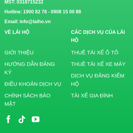
MST:
0318715232
Hotline: 1900 82 78 - 0908 15 00 88
Email: info@laiho.vn
VỀ LÁI HỘ
CÁC DỊCH VỤ CỦA LÁI
HỘ
GIỚI THIỆU
THUÊ TÀI XẾ Ô TÔ
HƯỚNG DẪN ĐĂNG
THUÊ TÀI XẾ XE MÁY
KÝ
DỊCH VỤ ĐĂNG KIỂM
ĐIỀU KHOẢN DỊCH VỤ
HỘ
CHÍNH SÁCH BẢO
TÀI XẾ GIA ĐÌNH
MẬT