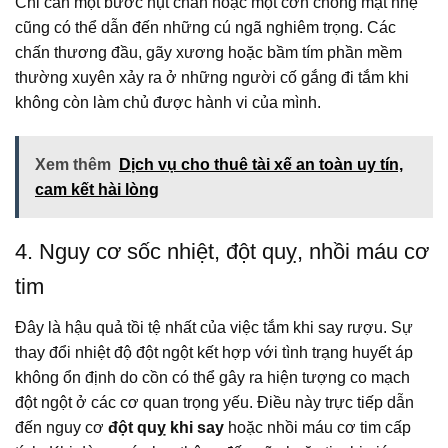
Chỉ cần một bước hụt chân hoặc một cơn chóng mặt nhẹ
cũng có thể dẫn đến những cú ngã nghiêm trọng. Các
chấn thương đầu, gãy xương hoặc bầm tím phần mềm
thường xuyên xảy ra ở những người cố gắng đi tắm khi
không còn làm chủ được hành vi của mình.
Xem thêm
Dịch vụ cho thuê tài xế an toàn uy tín,
cam kết hài lòng
4. Nguy cơ sốc nhiệt, đột quỵ, nhồi máu cơ
tim
Đây là hậu quả tồi tệ nhất của việc tắm khi say rượu. Sự
thay đổi nhiệt độ đột ngột kết hợp với tình trạng huyết áp
không ổn định do cồn có thể gây ra hiện tượng co mạch
đột ngột ở các cơ quan trọng yếu. Điều này trực tiếp dẫn
đến nguy cơ
đột quỵ khi say
hoặc nhồi máu cơ tim cấp