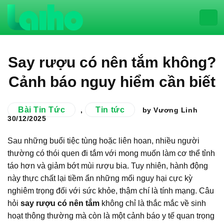
Chuyển
đến
nội
dung
Say rượu có nên tắm không?
Cảnh báo nguy hiểm cần biết
Bài Tin Tức
Tin tức
,
by Vương Linh
30/12/2025
Sau những buổi tiệc tùng hoặc liên hoan, nhiều người
thường có thói quen đi tắm với mong muốn làm cơ thể tỉnh
táo hơn và giảm bớt mùi rượu bia. Tuy nhiên, hành động
này thực chất lại tiềm ẩn những mối nguy hại cực kỳ
nghiêm trọng đối với sức khỏe, thậm chí là tính mạng. Câu
hỏi
say rượu có nên tắm
không chỉ là thắc mắc về sinh
hoạt thông thường mà còn là một cảnh báo y tế quan trọng