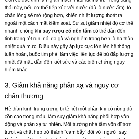
thái này, nếu cơ thể tiếp xúc với nước (dù là nước ấm), lỗ
chân lông sẽ mở rộng hơn, khiến nhiệt lượng thoát ra
ngoài một cách mất kiểm soát. Sự sụt giảm nhiệt độ cơ thể
nhanh chóng khi
say rượu có nên tắm
có thể dẫn đến
tình trạng rét run, nổi da gà và nghiêm trọng hơn là hạ thân
nhiệt quá mức. Điều này gây áp lực cực lớn lên hệ thống
tuần hoàn, buộc tim phải làm việc liên tục để bù đắp lượng
nhiệt đã mất, dẫn đến kiệt sức và các biến chứng nguy
hiểm khác.
3. Giảm khả năng phản xạ và nguy cơ
chấn thương
Hệ thần kinh trung ương bị tê liệt một phần khi có nồng độ
cồn cao trong máu, làm suy giảm khả năng phối hợp vận
động và phản xạ tự nhiên. Môi trường nhà tắm vốn dĩ trơn
trượt và chật hẹp trở thành “cạm bẫy” đối với người say.