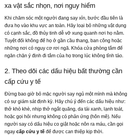
xa vật sắc nhọn, nơi nguy hiểm
Khi chăm sóc một người đang say xỉn, bước đầu tiên là
đưa họ vào khu vực an toàn. Hãy loại bỏ những vật dụng
có cạnh sắc, đồ thủy tinh dễ vỡ xung quanh nơi họ nằm.
Tuyệt đối không để họ ở gần cầu thang, ban công hoặc
những nơi có nguy cơ rơi ngã. Khóa cửa phòng tắm để
ngăn chặn ý định đi tắm của họ trong lúc không tỉnh táo.
2. Theo dõi các dấu hiệu bất thường cần
cấp cứu y tế
Đừng bao giờ bỏ mặc người say ngủ một mình mà không
có sự giám sát định kỳ. Hãy chú ý đến các dấu hiệu như:
thở khò khè, nhịp thở ngắt quãng, da tái xanh, lạnh toát,
hoặc gọi hỏi nhưng không có phản ứng (hôn mê). Nếu
người say có dấu hiệu co giật hoặc nôn ra máu, cần gọi
ngay
cấp cứu y tế
để được can thiệp kịp thời.