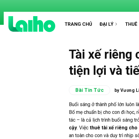
Chuyển
đến
nội
TRANG CHỦ
ĐẠI LÝ
THUÊ 
dung
Tài xế riêng 
tiện lợi và t
Bài Tin Tức
by Vương L
Buổi sáng ở thành phố lớn luôn l
Bố mẹ chuẩn bị cho con đi học, rồ
tác – là cả lịch trình buổi sáng t
cậy
. Việc
thuê tài xế riêng cho
an toàn cho con và duy trì nhịp s