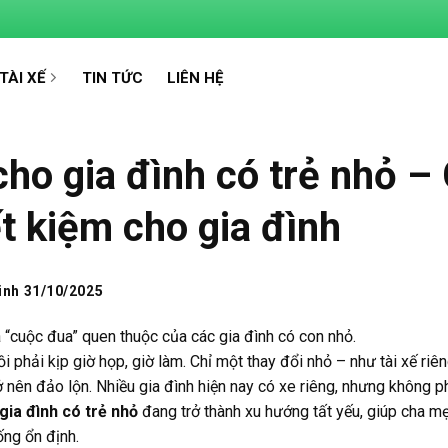
TÀI XẾ
TIN TỨC
LIÊN HỆ
cho gia đình có trẻ nhỏ –
iết kiệm cho gia đình
inh
31/10/2025
à “cuộc đua” quen thuộc của các gia đình có con nhỏ.
i phải kịp giờ họp, giờ làm. Chỉ một thay đổi nhỏ – như tài xế ri
rở nên đảo lộn.
Nhiều gia đình hiện nay có xe riêng, nhưng không p
 gia đình có trẻ nhỏ
đang trở thành xu hướng tất yếu, giúp cha mẹ
ống ổn định.