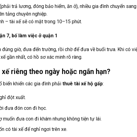
n (phải trả lương, đóng bảo hiểm, ăn ở), nhiều gia đình chuyển san
n tảng chuyên nghiệp.
nh – tài xế sẽ có mặt trong 10–15 phút.
ận 7, bố làm việc ở quận 1
n đúng giờ, đưa đến trường, rồi chờ để đưa về buổi trưa. Khi có v
 xế gần nhất, có hồ sơ xác minh rõ ràng.
ài xế riêng theo ngày hoặc ngắn hạn?
 biến khiến các gia đình phải
thuê tài xế hộ gấp
:
ghỉ đột xuất.
i đưa đón con đi học.
 muốn đưa con đi khám nhưng không tiện tự lái.
ốn có tài xế để nghỉ ngơi trên xe.