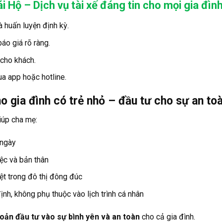
ái Hộ – Dịch vụ tài xế đáng tin cho mọi gia đìn
à huấn luyện định kỳ.
áo giá rõ ràng.
 cho khách.
ua app hoặc hotline.
ho gia đình có trẻ nhỏ – đầu tư cho sự an to
iúp cha mẹ:
 ngày
ệc và bản thân
iệt trong đô thị đông đúc
ịnh, không phụ thuộc vào lịch trình cá nhân
oản đầu tư vào sự bình yên và an toàn
cho cả gia đình.