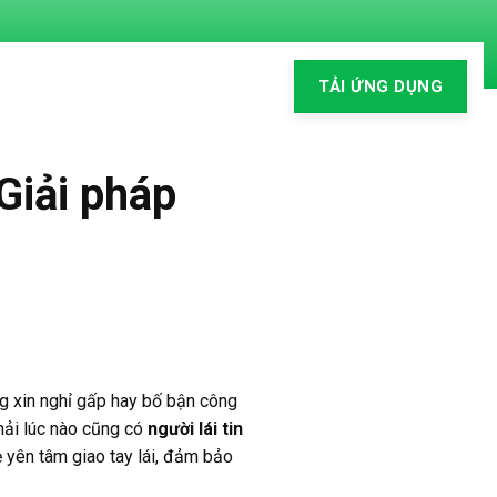
TẢI ỨNG DỤNG
 Giải pháp
êng xin nghỉ gấp hay bố bận công
hải lúc nào cũng có
người lái tin
 yên tâm giao tay lái, đảm bảo