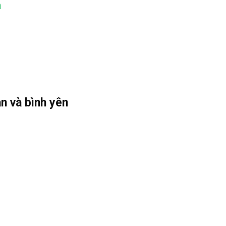
h
àn và bình yên