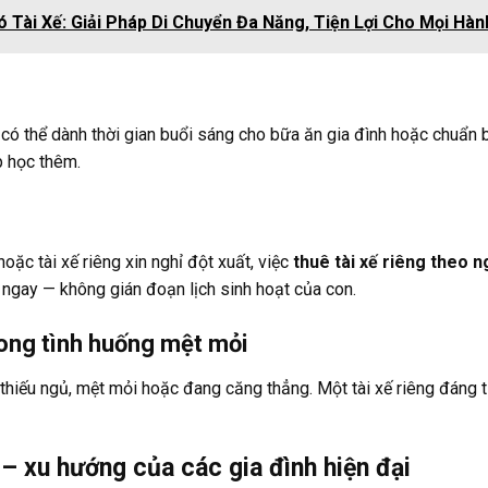
 Tài Xế: Giải Pháp Di Chuyển Đa Năng, Tiện Lợi Cho Mọi Hàn
 có thể dành thời gian buổi sáng cho bữa ăn gia đình hoặc chuẩn bị
p học thêm.
oặc tài xế riêng xin nghỉ đột xuất, việc
thuê tài xế riêng theo 
 ngay — không gián đoạn lịch sinh hoạt của con.
 trong tình huống mệt mỏi
 thiếu ngủ, mệt mỏi hoặc đang căng thẳng. Một tài xế riêng đáng 
g – xu hướng của các gia đình hiện đại