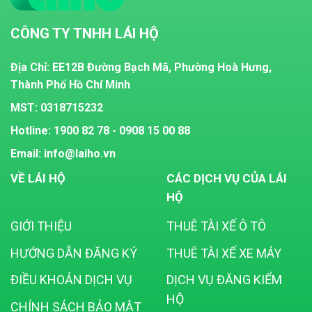
CÔNG TY TNHH LÁI HỘ
Địa Chỉ: EE12B Đường Bạch Mã, Phường Hoà Hưng,
Thành Phố Hồ Chí Minh
MST:
0318715232
Hotline: 1900 82 78 - 0908 15 00 88
Email: info@laiho.vn
VỀ LÁI HỘ
CÁC DỊCH VỤ CỦA LÁI
HỘ
GIỚI THIỆU
THUÊ TÀI XẾ Ô TÔ
HƯỚNG DẪN ĐĂNG KÝ
THUÊ TÀI XẾ XE MÁY
ĐIỀU KHOẢN DỊCH VỤ
DỊCH VỤ ĐĂNG KIỂM
HỘ
CHÍNH SÁCH BẢO MẬT