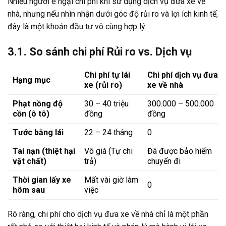
Nhiều người e ngại chi phí khi sử dụng dịch vụ đưa xe về
nhà, nhưng nếu nhìn nhận dưới góc độ rủi ro và lợi ích kinh tế,
đây là một khoản đầu tư vô cùng hợp lý.
3.1. So sánh chi phí Rủi ro vs. Dịch vụ
Chi phí tự lái
Chi phí dịch vụ đưa
Hạng mục
xe (rủi ro)
xe về nhà
Phạt nồng độ
30 – 40 triệu
300.000 – 500.000
cồn (ô tô)
đồng
đồng
Tước bằng lái
22 – 24 tháng
0
Tai nạn (thiệt hại
Vô giá (Tự chi
Đã được bảo hiểm
vật chất)
trả)
chuyến đi
Thời gian lấy xe
Mất vài giờ làm
0
hôm sau
việc
Rõ ràng, chi phí cho dịch vụ đưa xe về nhà chỉ là một phần