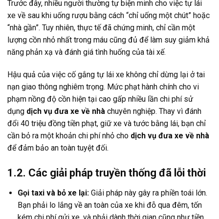
Trước đây, nhiều người thường tự biện minh cho việc tự lái
xe về sau khi uống rượu bằng cách “chỉ uống một chút” hoặc
“nhà gần”. Tuy nhiên, thực tế đã chứng minh, chỉ cần một
lượng cồn nhỏ nhất trong máu cũng đủ để làm suy giảm khả
năng phản xạ và đánh giá tình huống của tài xế.
Hậu quả của việc cố gắng tự lái xe không chỉ dừng lại ở tai
nạn giao thông nghiêm trọng. Mức phạt hành chính cho vi
phạm nồng độ cồn hiện tại cao gấp nhiều lần chi phí sử
dụng
dịch vụ đưa xe về nhà
chuyên nghiệp. Thay vì đánh
đổi 40 triệu đồng tiền phạt, giữ xe và tước bằng lái, bạn chỉ
cần bỏ ra một khoản chi phí nhỏ cho
dịch vụ đưa xe về nhà
để đảm bảo an toàn tuyệt đối.
1.2. Các giải pháp truyền thống đã lỗi thời
Gọi taxi và bỏ xe lại:
Giải pháp này gây ra phiền toái lớn.
Bạn phải lo lắng về an toàn của xe khi đỗ qua đêm, tốn
kém chi phí gửi xe, và phải dành thời gian cũng như tiền