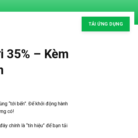
TẢI ỨNG DỤNG
ới 35% – Kèm
n
ùng “tới bến”. Để khởi động hành
ng có!
ây chính là “tín hiệu” để bạn tải