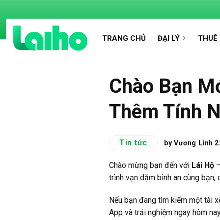
Chuyển
đến
nội
TRANG CHỦ
ĐẠI LÝ
THUÊ 
dung
Chào Bạn Mớ
Thêm Tính N
Tin tức
by Vương Linh
2
Chào mừng bạn đến với
Lái Hộ
–
trình vạn dặm bình an cùng bạn, 
Nếu bạn đang tìm kiếm một tài xế 
App và trải nghiệm ngay hôm nay