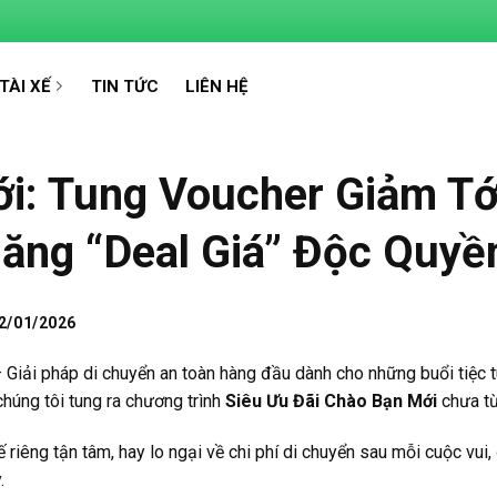
TÀI XẾ
TIN TỨC
LIÊN HỆ
i: Tung Voucher Giảm T
ăng “Deal Giá” Độc Quyề
2/01/2026
 Giải pháp di chuyển an toàn hàng đầu dành cho những buổi tiệc t
chúng tôi tung ra chương trình
Siêu Ưu Đãi Chào Bạn Mới
chưa từ
riêng tận tâm, hay lo ngại về chi phí di chuyển sau mỗi cuộc vui, đ
.