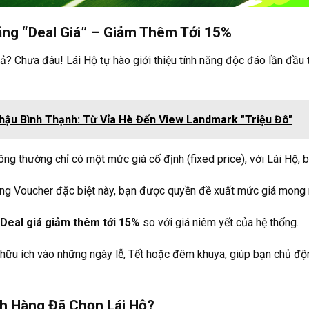
Năng “Deal Giá” – Giảm Thêm Tới 15%
ả? Chưa đâu! Lái Hộ tự hào giới thiệu tính năng độc đáo lần đầu t
hậu Bình Thạnh: Từ Vỉa Hè Đến View Landmark "Triệu Đô"
ng thường chỉ có một mức giá cố định (fixed price), với Lái Hộ, 
ng Voucher đặc biệt này, bạn được quyền đề xuất mức giá mong 
Deal giá giảm thêm tới 15%
so với giá niêm yết của hệ thống.
hữu ích vào những ngày lễ, Tết hoặc đêm khuya, giúp bạn chủ độ
ch Hàng Đã Chọn Lái Hộ?