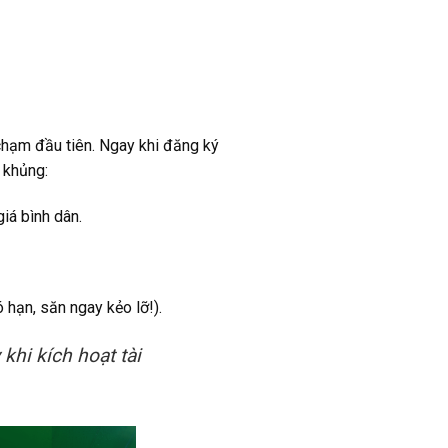
chạm đầu tiên. Ngay khi đăng ký
 khủng:
iá bình dân.
ó hạn, săn ngay kẻo lỡ!).
khi kích hoạt tài