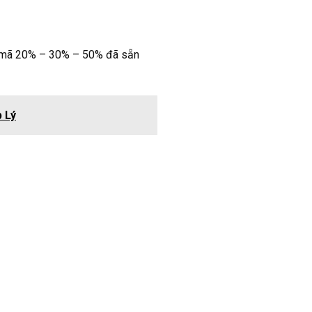
ác mã 20% – 30% – 50% đã sẵn
 Lý